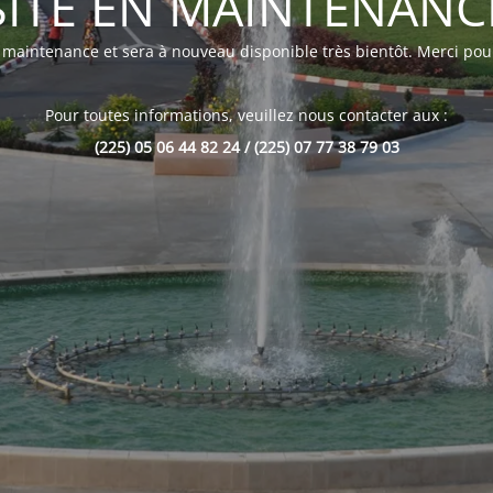
SITE EN MAINTENANC
n maintenance et sera à nouveau disponible très bientôt. Merci pour
Pour toutes informations, veuillez nous contacter aux :
(225) 05 06 44 82 24 / (225) 07 77 38 79 03