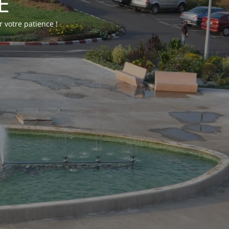
E
 votre patience !