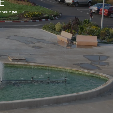
E
 votre patience !