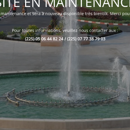
SITE EN MAINTENANC
n maintenance et sera à nouveau disponible très bientôt. Merci pour
Pour toutes informations, veuillez nous contacter aux :
(225) 05 06 44 82 24 / (225) 07 77 38 79 03