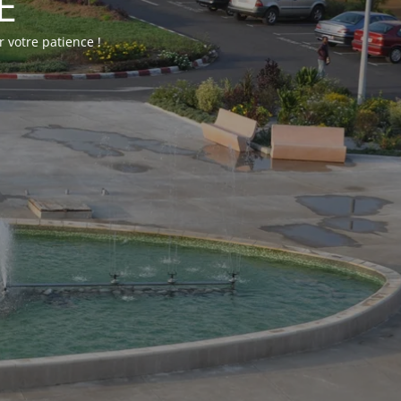
E
 votre patience !